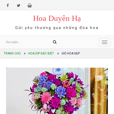
Hoa Duyên Hạ
Gửi yêu thương qua những đóa hoa
Toggl
navig
TRANG CHỦ
HOA DỊP ĐẶC BIỆT
GIỎ HOA ĐẸP