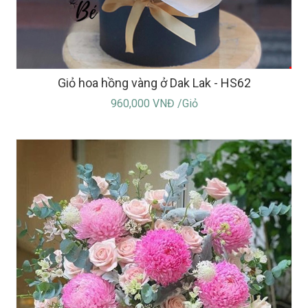
Giỏ hoa hồng vàng ở Dak Lak - HS62
960,000 VNĐ /Giỏ