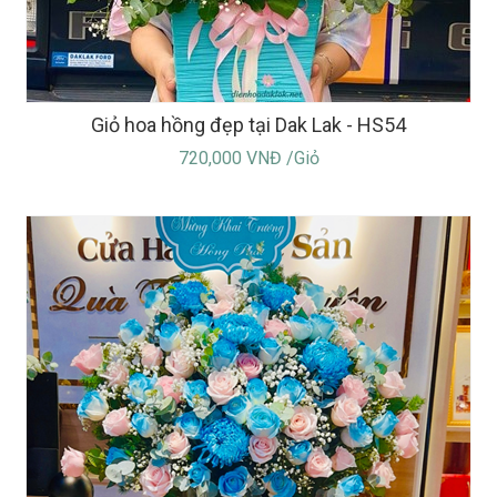
Giỏ hoa hồng đẹp tại Dak Lak - HS54
720,000 VNĐ /Giỏ