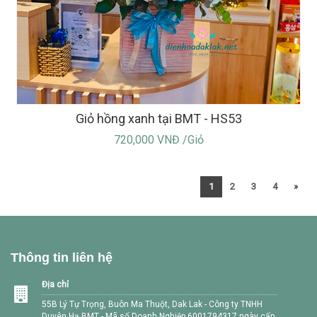
Giỏ hồng xanh tại BMT - HS53
720,000 VNĐ /Giỏ
1
2
3
4
»
Thông tin liên hệ
Địa chỉ
55B Lý Tự Trọng, Buôn Ma Thuột, Dak Lak - Công ty TNHH
Duyên Hạ BMT - Mã số Doanh Nghiệp 6001794317 ngày cấp